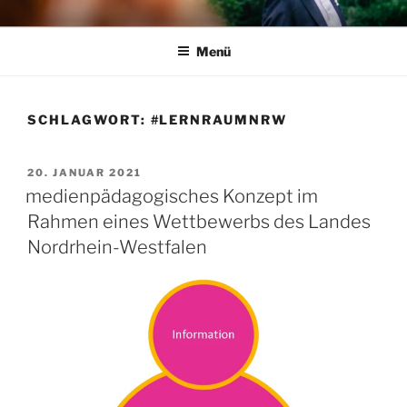
Zum
SEBASTIAN STAKE
Musikpädagogik, Medienpädagogik, Erlebnispädagogik
Inhalt
Menü
springen
SCHLAGWORT:
#LERNRAUMNRW
VERÖFFENTLICHT
20. JANUAR 2021
AM
medienpädagogisches Konzept im
Rahmen eines Wettbewerbs des Landes
Nordrhein-Westfalen